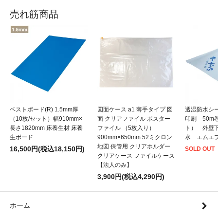
売れ筋商品
ベストボード(R) 1.5mm厚
図面ケース a1 薄手タイプ 図
透湿防水シ
（10枚/セット）幅910mm×
面 クリアファイル ポスター
印刷 50m
長さ1820mm 床養生材 床養
ファイル （5枚入り）
ト） 外壁
生ボード
900mm×650mm 52ミクロン
水 エムエ
地図 保管用 クリアホルダー
16,500円(税込18,150円)
SOLD OUT
クリアケース ファイルケース
【法人のみ】
3,900円(税込4,290円)
ホーム