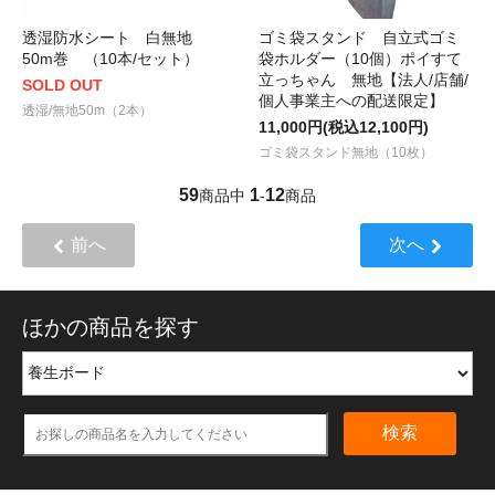
透湿防水シート 白無地
ゴミ袋スタンド 自立式ゴミ
50m巻 （10本/セット）
袋ホルダー（10個）ポイすて
立っちゃん 無地【法人/店舗/
SOLD OUT
個人事業主への配送限定】
透湿/無地50m（2本）
11,000円(税込12,100円)
ゴミ袋スタンド無地（10枚）
59
1
12
商品中
-
商品
前へ
次へ
ほかの商品を探す
検索