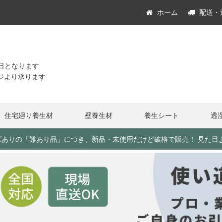
ホーム
配送・
休日となります
ジより承ります
住宅廻り養生材
壁養生材
養生シート
透
角キズありの「難あり品」につき、新品・未使用だけど破格で販売！ 見た