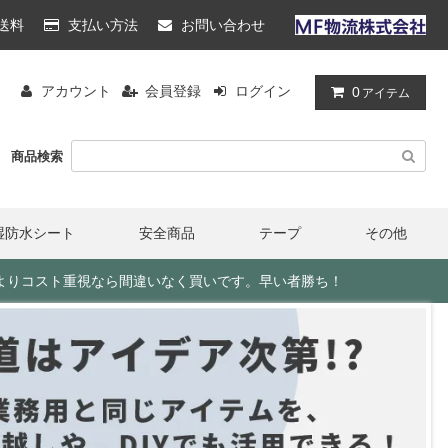
送料
支払い方法
お問い合わせ
アカウント
会員登録
ログイン
0
アイテム
商品検索
湿防水シート
安全商品
テープ
その他
目よりコスト重視なら間違いなく買いです。早い者勝ち！