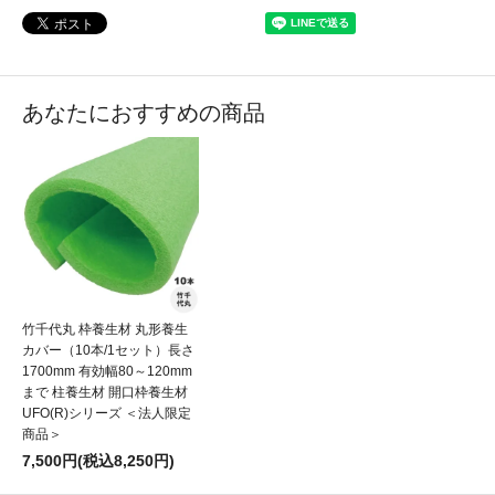
あなたにおすすめの商品
竹千代丸 枠養生材 丸形養生
カバー（10本/1セット）長さ
1700mm 有効幅80～120mm
まで 柱養生材 開口枠養生材
UFO(R)シリーズ ＜法人限定
商品＞
7,500円(税込8,250円)