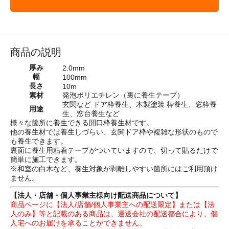
商品の説明
厚み
2.0mm
幅
100mm
長さ
10m
素材
発泡ポリエチレン（裏に養生テープ）
玄関など ドア枠養生、木製塗装 枠養生、窓枠養
用途
生、窓台養生など
様々な箇所に養生できる開口枠養生材です。
他の養生材では養生しづらい、玄関ドア枠や複雑な形状のもので
も養生できます。
裏面に養生用粘着テープがついていますので、切って貼るだけで
簡単に施工できます。
※和室の白木など、養生対象が剥離しやすい箇所にはご利用頂け
ません。
【法人・店舗・個人事業主様向け配送商品について】
商品ページに【法人/店舗/個人事業主への配送限定】または【法
人のみ】等と記載のある商品は、運送会社の配送都合により、個
人宅へのお届けを承ることができません。