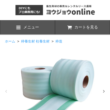
メニュー
カートを見る
ホーム
>
枠養生材 柱養生材
>
枠造