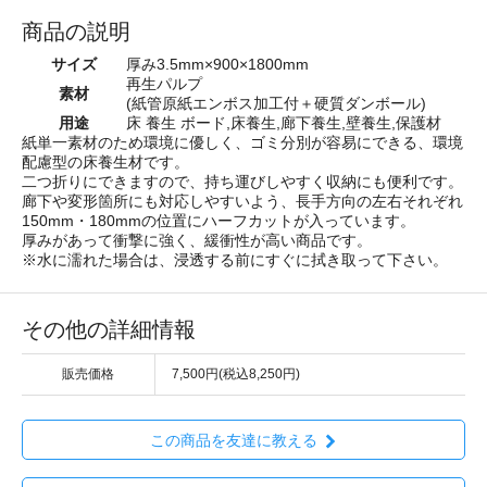
商品の説明
サイズ
厚み3.5mm×900×1800mm
再生パルプ
素材
(紙管原紙エンボス加工付＋硬質ダンボール)
用途
床 養生 ボード,床養生,廊下養生,壁養生,保護材
紙単一素材のため環境に優しく、ゴミ分別が容易にできる、環境
配慮型の床養生材です。
二つ折りにできますので、持ち運びしやすく収納にも便利です。
廊下や変形箇所にも対応しやすいよう、長手方向の左右それぞれ
150mm・180mmの位置にハーフカットが入っています。
厚みがあって衝撃に強く、緩衝性が高い商品です。
※水に濡れた場合は、浸透する前にすぐに拭き取って下さい。
その他の詳細情報
販売価格
7,500円(税込8,250円)
この商品を友達に教える