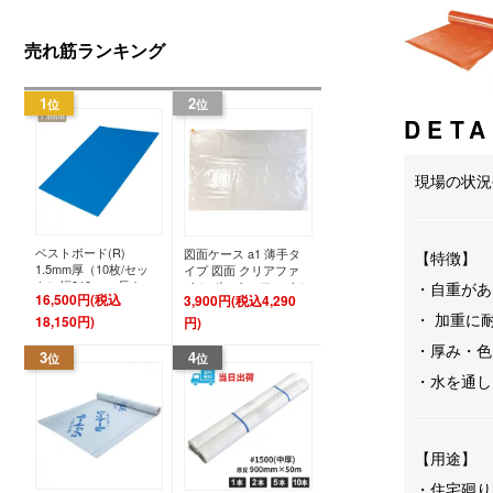
売れ筋ランキング
1
2
位
位
DETA
現場の状況
ベストボード(R)
図面ケース a1 薄手タ
【特徴】
1.5mm厚（10枚/セッ
イプ 図面 クリアファ
ト）幅910mm×長さ
・自重があ
イル ポスターファイル
16,500円(税込
3,900円(税込4,290
1820mm 床養生材 床養
（5枚入り）
・ 加重に
生ボード
900mm×650mm 52ミク
18,150円)
円)
ロン 地図 保管用 クリ
・厚み・色
アホルダー クリアケー
3
4
位
位
ス ファイルケース【法
・水を通し
人のみ】
【用途】
・住宅廻り