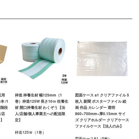
直用
枠造 枠養生材 幅125mm（1
図面ケース a1 クリアファイル 5
 /1
巻）枠造125W 長さ10ｍ 柱養生
枚入 新聞 ポスターファイル 絵
内階段
材 開口枠養生材 わくぞう【法
画 作品 カレンダー 透明
/店
人/店舗/個人事業主への配送限
860×700mm×厚0.15mm サイ
定】
定】
ズ クリアホルダー クリアケース
ファイルケース【法人のみ】
枠造125Ｗ（1巻）
図面ケースA1（5枚）