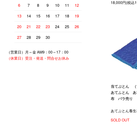
18,000円(税込1
6
7
8
9
10
11
12
13
14
15
16
17
18
19
20
21
22
23
24
25
26
27
28
29
30
（営業日）月～金 AM9：00～17：00
（休業日）受注・発送・問合せお休み
当てぶとん （
あてふとん あ
布 バラ売り
あてぶとん養生
SOLD OUT