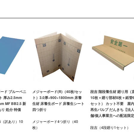
ボード ブルーベニ
メジャーボード(R)（40枚/セッ
段吉 階段養生材 廻り用（
ト 厚み2.5mm
ト）3.0厚×900×1800mm 床養
10枚＋廻り部材8枚＋紙管6本
m MF BB2.5 新
生材 床養生ボード 床養生シート
セット） カット不要 屋
あり 処分 特価
四つ折り
再生パルプ だんきち【法人
舗/個人事業主への配送限
5（訳あり）10
メジャーボード4つ折り（40
枚）
段吉（4段廻り1セット）