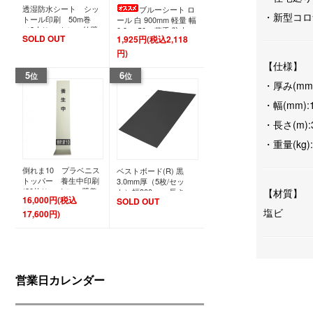
透湿防水シート シッ
ブルーシート ロ
・新型コロ
トール印刷 50m巻
ール 白 900mm 軽量 幅
（2本/セット） 外壁
0.9m×50m 薄手 防水
SOLD OUT
1,925円(税込2,118
下地材 防風・防水
#1500 ホワイトシート
エムエフ
養生シート 屋根補修
円)
雨漏り対策 養生 台風
【仕様】
避難所 体育館 選挙会
5
6
位
位
場 防災備蓄品 建築現
・厚み(mm)
場
・幅(mm):
・長さ(m):
・重量(kg)
倒れま10 プラベニス
ベストボード(R) 黒
トッパー 養生中印刷
3.0mm厚（5枚/セッ
(20枚/セット） 壁養
【材質】
ト）幅900mm×長さ
16,000円(税込
SOLD OUT
生材保持板 壁養生材
1800mm 床養生材 床養
塩ビ
固定具【法人/店舗/個
生ボード
17,600円)
人事業主への配送限
定】
営業日カレンダー