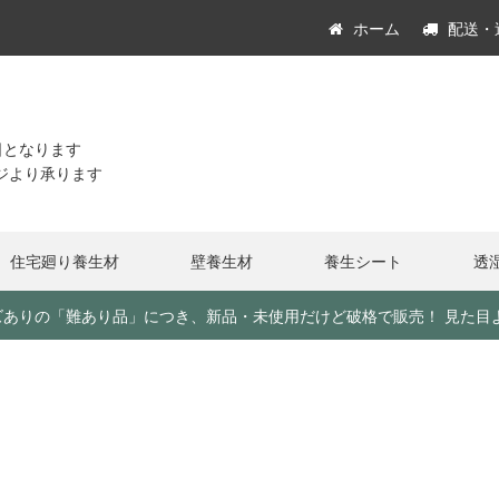
ホーム
配送・
日となります
ジより承ります
住宅廻り養生材
壁養生材
養生シート
透
角キズありの「難あり品」につき、新品・未使用だけど破格で販売！ 見た