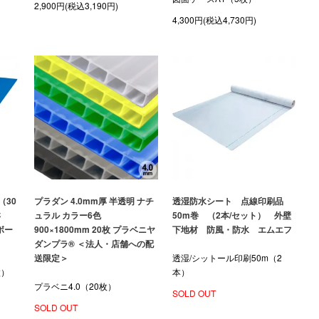
2,900円(税込3,190円)
4,300円(税込4,730円)
（30
プラダン 4.0mm厚 半透明 ナチ
透湿防水シート 点線印刷品
さ
ュラル カラー6色
50m巻 （2本/セット） 外壁
ボー
900×1800mm 20枚 プラベニヤ
下地材 防風・防水 エムエフ
ダンプラ® ＜法人・店舗への配
送限定＞
透湿/シットール印刷50m（2
枚）
本）
プラベニ4.0（20枚）
SOLD OUT
SOLD OUT