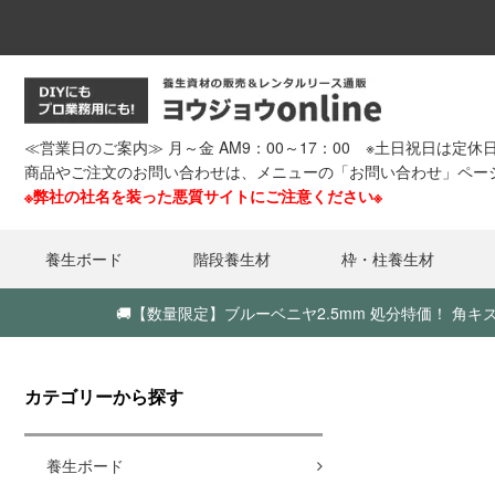
≪営業日のご案内≫ 月～金 AM9：00～17：00 ※土日祝日は定休
商品やご注文のお問い合わせは、メニューの「お問い合わせ」ペー
※弊社の社名を装った悪質サイトにご注意ください※
養生ボード
階段養生材
枠・柱養生材
🚚
【数量限定】ブルーベニヤ2.5mm 処分特価！ 
カテゴリーから探す
養生ボード