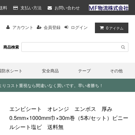
送料
支払い方法
お問い合わせ
アカウント
会員登録
ログイン
0
アイテム
商品検索
湿防水シート
安全商品
テープ
その他
目よりコスト重視なら間違いなく買いです。早い者勝ち！
エンビシート オレンジ エンボス 厚み
0.5mm×1000mm巾×30m巻（5本/セット）ビニー
ルシート塩ビ 送料無