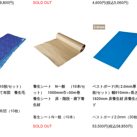
9,800円)
SOLD OUT
4,600円(税込5,060円)
10枚/セット）
養生シート N一般 （10本/セ
ベストボード(R) 2.0mm厚
て布団 養生毛
ット） 1000mm巾×50m巻
枚/セット）幅910mm×長
養生シート 床・階段・廊下養
1820mm 床養生材 床養生
生材
ド
布団（10枚）
養生シートN一般（10本）
ベストボード2.0mm（30
SOLD OUT
53,500円(税込58,850円)